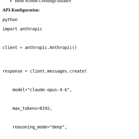
Beste Kosten-Leistungs-Balance
API-Konfiguration:
import anthropic
client = anthropic.Anthropic()
response = client.messages.create(
    model="claude-opus-4-6",
    max_tokens=8192,
    reasoning_mode="deep",