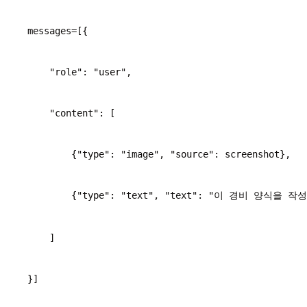
    messages=[{
        "role": "user",
        "content": [
            {"type": "image", "source": screenshot},
            {"type": "text", "text": "이 경비 양식을
        ]
    }]